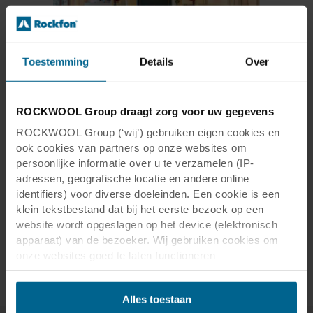
Wil je interieurontwerpen maken
Toestemming
Details
Over
die goed klinken?
ROCKWOOL Group draagt zorg voor uw gegevens
De video duikt in hoe slechte akoestiek je
gezondheid kan beïnvloeden, maar hoe het
ROCKWOOL Group (‘wij’) gebruiken eigen cookies en
integreren van goede akoestiek in je ontwerp
ook cookies van partners op onze websites om
productiviteit, leren en genezing kan
persoonlijke informatie over u te verzamelen (IP-
beïnvloeden.
adressen, geografische locatie en andere online
identifiers) voor diverse doeleinden. Een cookie is een
Architecturale akoestiek voor interieur
klein tekstbestand dat bij het eerste bezoek op een
en design
website wordt opgeslagen op het device (elektronisch
Ontdek meer over akoestiek
apparaat) van de bezoeker. Wij gebruiken cookies om
onze websites goed te laten functioneren
(‘Noodzakelijke’), om uw instellingen te onthouden en uw
gebruikerservaring te verbeteren (‘Functionele’), om uw
Alles toestaan
gedrag te analyseren en op basis daarvan de websites te