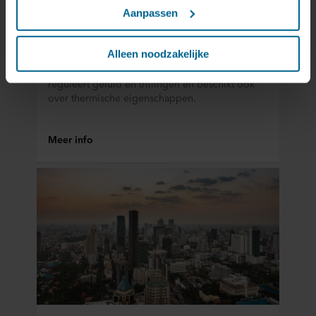
advertenties op sociale media en externe websites af te
binnenshuis
Aanpassen
stemmen op uw gedrag op onze websites (‘Marketing’).
Functionele cookies plaatsen we altijd. Deze zijn namelijk
Mensen willen van nature in een gezonde
noodzakelijk om de website goed te laten werken en
Alleen noodzakelijke
omgeving leven. Steenwol draagt bij aan een
verwerken geen persoonsgegevens anders dan voor het
comfortabele en gezonde woonomgeving. Het
reguleert geluid en trillingen en beschikt ook
doel waarvoor deze persoonsgegevens worden ingevuld.
over thermische eigenschappen.
Niet-functionele cookies verwerken persoonsgegevens
buiten uw zichtsveld. Daarom vragen wij altijd uw
toestemming voor wij deze cookies plaatsen. Informatie
Meer info
over uw gebruik van onze websites kan worden verstrekt
aan onze social media-, advertentie- en analysepartners.
Zij kunnen deze gegevens combineren met andere
informatie die in het verleden aan hen is verstrekt of die
zij hebben verzameld op basis van uw gebruik van hun
diensten. Deze partners kunnen gevestigd zijn in
onveilige derde landen, waaronder de Verenigde Staten.
Door cookies te accepteren, erkent u ook dat deze
gegevensoverdracht plaatsvindt, ondanks dat het
beschermingsniveau in het derde land mogelijk niet gelijk
is aan dat in de EU/EER.