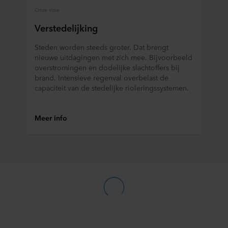
Onze visie
Hieronder vindt u meer informatie over de doeleinden,
algemene beschrijvingen van de verzamelde informatie,
Verstedelijking
wie elke cookie plaatst, links naar het privacybeleid van
onze potentiële partners en hoe lang elke cookie op uw
Steden worden steeds groter. Dat brengt
apparatuur wordt opgeslagen. Indien u niet wilt dat onze
nieuwe uitdagingen met zich mee. Bijvoorbeeld
overstromingen en dodelijke slachtoffers bij
website cookies op uw computer kan opslaan, kunt u dat
brand. Intensieve regenval overbelast de
aangeven in de cookiemelding die u te zien krijgt bij het
capaciteit van de stedelijke rioleringssystemen.
eerste bezoek aan onze website. U kunt verder zelf
bepalen voor welke doeleinden cookies mogen worden
gebruikt en dus informatie over u mag worden verwerkt
Meer info
via cookies op onze websites.
U kunt uw toestemming op elk moment intrekken of
wijzigen door op het cookie-icoontje onderaan de website
te klikken.
Over ons gebruik van cookies kunt u meer lezen in de
rubriek ‘Over ons’, en over de verwerking van
persoonsgegevens in onze
Privacy statements
. Daarin
staat ook welk specifiek ROCKWOOL-bedrijf de