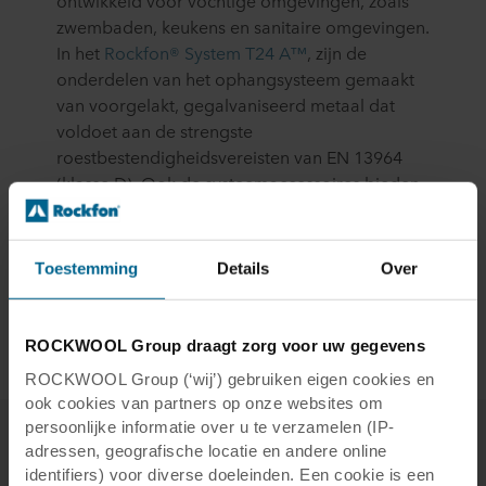
ontwikkeld voor vochtige omgevingen, zoals
zwembaden, keukens en sanitaire omgevingen.
In het
Rockfon® System T24 A™
, zijn de
onderdelen van het ophangsysteem gemaakt
van voorgelakt, gegalvaniseerd metaal dat
voldoet aan de strengste
roestbestendigheidsvereisten van EN 13964
(klasse D). Ook de systeemaccessoires bieden
dezelfde corrosiebescherming.
Meer over Rockfon® System T24 A™
Toestemming
Details
Over
ROCKWOOL Group draagt zorg voor uw gegevens
ROCKWOOL Group (‘wij’) gebruiken eigen cookies en
ook cookies van partners op onze websites om
persoonlijke informatie over u te verzamelen (IP-
adressen, geografische locatie en andere online
identifiers) voor diverse doeleinden. Een cookie is een