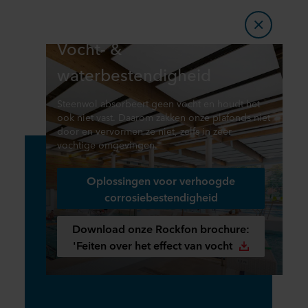
Vocht- &
waterbestendigheid
Steenwol absorbeert geen vocht en houdt het
ook niet vast. Daarom zakken onze plafonds niet
door en vervormen ze niet, zelfs in zeer
vochtige omgevingen.
Oplossingen voor verhoogde
corrosiebestendigheid
Download onze Rockfon brochure:
'Feiten over het effect van vocht