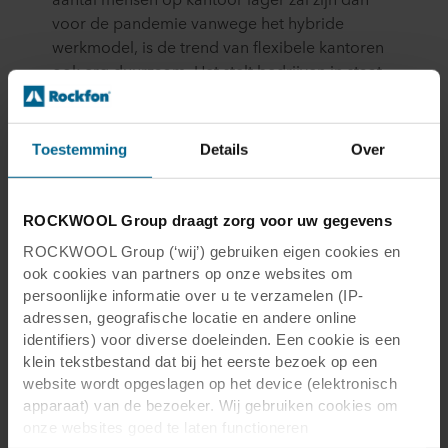
voor de pandemie vanwege het hybride
werkmodel, is de trend van flexibele kantoren
ook erg duurzaam. Het stelt bedrijven in staat
geld te besparen met een kleinere
vastgoedvoetafdruk en er is minder energie
nodig voor verlichting, verwarming en koeling.
Toestemming
Details
Over
ROCKWOOL Group draagt zorg voor uw gegevens
ROCKWOOL Group (‘wij’) gebruiken eigen cookies en
ook cookies van partners op onze websites om
Introductie van Rockfon® Hub: een
persoonlijke informatie over u te verzamelen (IP-
adressen, geografische locatie en andere online
uniek space-in-space platform
identifiers) voor diverse doeleinden. Een cookie is een
klein tekstbestand dat bij het eerste bezoek op een
Rockfon Hub is de eerste in zijn soort en is een
website wordt opgeslagen op het device (elektronisch
innovatief eilandplatform dat is ontworpen om
apparaat) van de bezoeker. Wij gebruiken cookies om
te voldoen aan de eisen van open
onze websites goed te laten functioneren
conceptruimtes. Met het flexibele eiland kun je