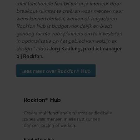
multifunctionele flexibiliteit in je interieur door
gegevensoverdracht plaatsvindt, ondanks dat het
breakout-ruimtes te creëren waar mensen naar
beschermingsniveau in het derde land mogelijk niet gelijk
wens kunnen denken, werken of vergaderen.
is aan dat in de EU/EER.
Rockfon Hub is budgetvriendelijk en biedt
Hieronder vindt u meer informatie over de doeleinden,
genoeg ruimte voor planners om te investeren
algemene beschrijvingen van de verzamelde informatie,
in optimalisatie op het gebied van welzijn en
wie elke cookie plaatst, links naar het privacybeleid van
design," aldus
Jörg Kaufung, productmanager
onze potentiële partners en hoe lang elke cookie op uw
bij Rockfon.
apparatuur wordt opgeslagen. Indien u niet wilt dat onze
website cookies op uw computer kan opslaan, kunt u dat
Lees meer over Rockfon® Hub
aangeven in de cookiemelding die u te zien krijgt bij het
eerste bezoek aan onze website. U kunt verder zelf
bepalen voor welke doeleinden cookies mogen worden
gebruikt en dus informatie over u mag worden verwerkt
Rockfon® Hub
via cookies op onze websites.
Creëer multifunctionele ruimtes en flexibele
U kunt uw toestemming op elk moment intrekken of
zones waar mensen in alle rust kunnen
wijzigen door op het cookie-icoontje onderaan de website
denken, praten of werken.
te klikken.
Productpagina