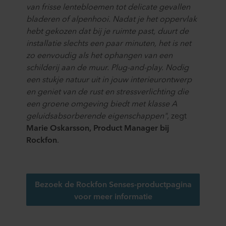
van frisse lentebloemen tot delicate gevallen
staat ook welk specifiek ROCKWOOL-bedrijf de
bladeren of alpenhooi. Nadat je het oppervlak
verwerkingsverantwoordelijke is voor uw
hebt gekozen dat bij je ruimte past, duurt de
persoonsgegevens.
installatie slechts een paar minuten, het is net
zo eenvoudig als het ophangen van een
schilderij aan de muur. Plug-and-play. Nodig
een stukje natuur uit in jouw interieurontwerp
en geniet van de rust en stressverlichting die
een groene omgeving biedt met klasse A
geluidsabsorberende eigenschappen"
, zegt
Marie Oskarsson, Product Manager bij
Rockfon
.
Bezoek de Rockfon Senses-productpagina
voor meer informatie