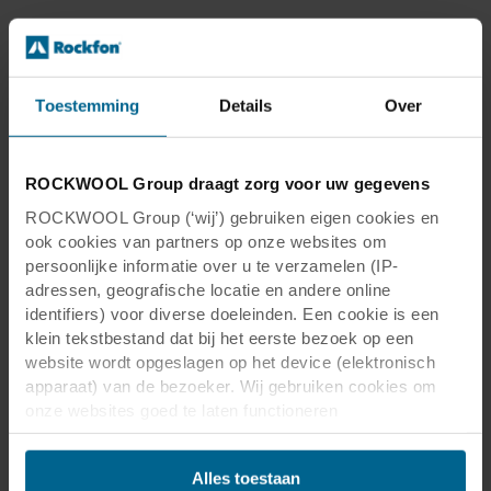
Het uiterlijk van het ontwerp spreekt ons meest
voor de hand liggende gevoel aan. Hoe het
eruit ziet, het kleurenschema, de verlichting en
Toestemming
Details
Over
het gebruik van natuurlijke elementen zullen
onze stemming, productiviteit en welzijn
beïnvloeden. De uitstraling vereist een
ROCKWOOL Group draagt zorg voor uw gegevens
zorgvuldige afweging omdat het een gewenste
respons stimuleert, waarbij
kleuren
een van de
ROCKWOOL Group (‘wij’) gebruiken eigen cookies en
ook cookies van partners op onze websites om
belangrijkste componenten zijn om het
persoonlijke informatie over u te verzamelen (IP-
interieur te koppelen aan een merk of een
adressen, geografische locatie en andere online
specifieke emotie. Het roept bepaalde
identifiers) voor diverse doeleinden. Een cookie is een
stemmingen op die aansluiten bij de
klein tekstbestand dat bij het eerste bezoek op een
esthetische visie en het ontworpen gevoel van
website wordt opgeslagen op het device (elektronisch
de ruimte.
apparaat) van de bezoeker. Wij gebruiken cookies om
onze websites goed te laten functioneren
(‘Noodzakelijke’), om uw instellingen te onthouden en uw
gebruikerservaring te verbeteren (‘Functionele’), om uw
Alles toestaan
gedrag te analyseren en op basis daarvan de websites te