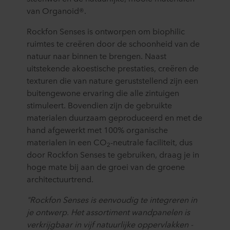
is aan dat in de EU/EER.
van Organoid®.
Hieronder vindt u meer informatie over de doeleinden,
Rockfon Senses is ontworpen om biophilic
algemene beschrijvingen van de verzamelde informatie,
ruimtes te creëren door de schoonheid van de
wie elke cookie plaatst, links naar het privacybeleid van
natuur naar binnen te brengen. Naast
onze potentiële partners en hoe lang elke cookie op uw
uitstekende akoestische prestaties, creëren de
apparatuur wordt opgeslagen. Indien u niet wilt dat onze
texturen die van nature geruststellend zijn een
website cookies op uw computer kan opslaan, kunt u dat
buitengewone ervaring die alle zintuigen
aangeven in de cookiemelding die u te zien krijgt bij het
stimuleert. Bovendien zijn de gebruikte
eerste bezoek aan onze website. U kunt verder zelf
materialen duurzaam geproduceerd en met de
bepalen voor welke doeleinden cookies mogen worden
gebruikt en dus informatie over u mag worden verwerkt
hand afgewerkt met 100% organische
via cookies op onze websites.
materialen in een CO
-neutrale faciliteit, dus
2
door Rockfon Senses te gebruiken, draag je in
U kunt uw toestemming op elk moment intrekken of
hoge mate bij aan de groei van de groene
wijzigen door op het cookie-icoontje onderaan de website
architectuurtrend.
te klikken.
"Rockfon Senses is eenvoudig te integreren in
Over ons gebruik van cookies kunt u meer lezen in de
je ontwerp. Het assortiment wandpanelen is
rubriek ‘Over ons’, en over de verwerking van
verkrijgbaar in vijf natuurlijke oppervlakken -
persoonsgegevens in onze
Privacy statements
. Daarin