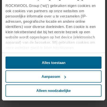
ROCKWOOL Group (‘wij’) gebruiken eigen cookies en
ook cookies van partners op onze websites om
persoonlijke informatie over u te verzamelen (IP-
adressen, geografische locatie en andere online
identifiers) voor diverse doeleinden. Een cookie is een
klein tekstbestand dat bij het eerste bezoek op een
website wordt opgeslagen op het device (elektronisch
apparaat) van de bezoeker. Wij gebruiken cookies om
onze websites goed te laten functioneren
(‘Noodzakelijke’), om uw instellingen te onthouden en uw
gebruikerservaring te verbeteren (‘Functionele’), om uw
Alles toestaan
gedrag te analyseren en op basis daarvan de websites te
optimaliseren (‘Statistische’), en om onze content en
advertenties op sociale media en externe websites af te
Aanpassen
stemmen op uw gedrag op onze websites (‘Marketing’).
Functionele cookies plaatsen we altijd. Deze zijn namelijk
noodzakelijk om de website goed te laten werken en
Alleen noodzakelijke
verwerken geen persoonsgegevens anders dan voor het
doel waarvoor deze persoonsgegevens worden ingevuld.
Niet-functionele cookies verwerken persoonsgegevens