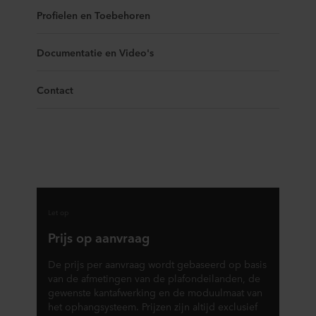
Profielen en Toebehoren
Documentatie en Video's
Contact
Let op
Prijs op aanvraag
De prijs per aanvraag wordt gebaseerd op basis
van de afmetingen van de plafondeilanden, de
gewenste kantafwerking en de moduulmaat van
het ophangsysteem. Prijzen zijn altijd exclusief