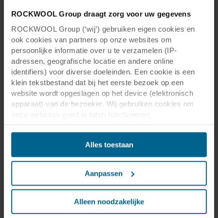
ROCKWOOL Group draagt zorg voor uw gegevens
ROCKWOOL Group (‘wij’) gebruiken eigen cookies en
ook cookies van partners op onze websites om
persoonlijke informatie over u te verzamelen (IP-
adressen, geografische locatie en andere online
identifiers) voor diverse doeleinden. Een cookie is een
klein tekstbestand dat bij het eerste bezoek op een
website wordt opgeslagen op het device (elektronisch
apparaat) van de bezoeker. Wij gebruiken cookies om
onze websites goed te laten functioneren
(‘Noodzakelijke’), om uw instellingen te onthouden en uw
gebruikerservaring te verbeteren (‘Functionele’), om uw
Alles toestaan
gedrag te analyseren en op basis daarvan de websites te
optimaliseren (‘Statistische’), en om onze content en
advertenties op sociale media en externe websites af te
Aanpassen
stemmen op uw gedrag op onze websites (‘Marketing’).
Functionele cookies plaatsen we altijd. Deze zijn namelijk
noodzakelijk om de website goed te laten werken en
Alleen noodzakelijke
verwerken geen persoonsgegevens anders dan voor het