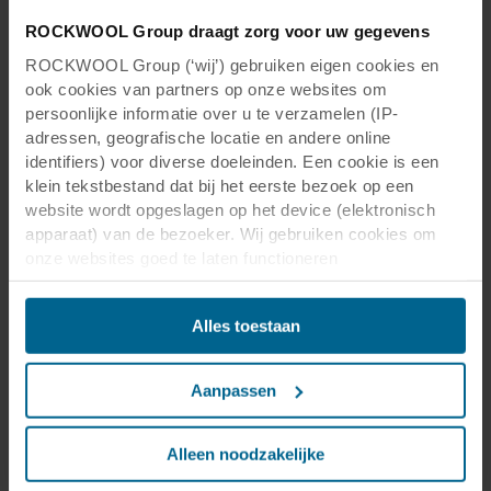
ROCKWOOL Group draagt zorg voor uw gegevens
ROCKWOOL Group (‘wij’) gebruiken eigen cookies en
ook cookies van partners op onze websites om
persoonlijke informatie over u te verzamelen (IP-
adressen, geografische locatie en andere online
identifiers) voor diverse doeleinden. Een cookie is een
klein tekstbestand dat bij het eerste bezoek op een
website wordt opgeslagen op het device (elektronisch
apparaat) van de bezoeker. Wij gebruiken cookies om
onze websites goed te laten functioneren
(‘Noodzakelijke’), om uw instellingen te onthouden en uw
gebruikerservaring te verbeteren (‘Functionele’), om uw
Alles toestaan
gedrag te analyseren en op basis daarvan de websites te
optimaliseren (‘Statistische’), en om onze content en
advertenties op sociale media en externe websites af te
Aanpassen
stemmen op uw gedrag op onze websites (‘Marketing’).
Functionele cookies plaatsen we altijd. Deze zijn namelijk
noodzakelijk om de website goed te laten werken en
Alleen noodzakelijke
verwerken geen persoonsgegevens anders dan voor het