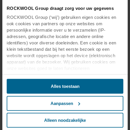
ROCKWOOL Group draagt zorg voor uw gegevens
ROCKWOOL Group (‘wij’) gebruiken eigen cookies en
ook cookies van partners op onze websites om
persoonlijke informatie over u te verzamelen (IP-
adressen, geografische locatie en andere online
identifiers) voor diverse doeleinden. Een cookie is een
klein tekstbestand dat bij het eerste bezoek op een
website wordt opgeslagen op het device (elektronisch
apparaat) van de bezoeker. Wij gebruiken cookies om
onze websites goed te laten functioneren
(‘Noodzakelijke’), om uw instellingen te onthouden en uw
gebruikerservaring te verbeteren (‘Functionele’), om uw
Alles toestaan
gedrag te analyseren en op basis daarvan de websites te
optimaliseren (‘Statistische’), en om onze content en
advertenties op sociale media en externe websites af te
Aanpassen
stemmen op uw gedrag op onze websites (‘Marketing’).
Functionele cookies plaatsen we altijd. Deze zijn namelijk
noodzakelijk om de website goed te laten werken en
Alleen noodzakelijke
verwerken geen persoonsgegevens anders dan voor het