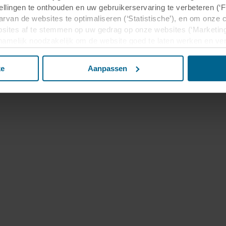
tellingen te onthouden en uw gebruikerservaring te verbeteren (‘
arvan de websites te optimaliseren (‘Statistische’), en om onze 
sites af te stemmen op uw gedrag op onze websites (‘Marketing
n namelijk noodzakelijk om de website goed te laten werken en v
 voor het doel waarvoor deze persoonsgegevens worden ingevul
buiten uw zichtsveld. Daarom vragen wij altijd uw toestemming
ke
Aanpassen
 gebruik van onze websites kan worden verstrekt aan onze social
deze gegevens combineren met andere informatie die in het verle
basis van uw gebruik van hun diensten. Deze partners kunnen gev
Verenigde Staten. Door cookies te accepteren, erkent u ook da
beschermingsniveau in het derde land mogelijk niet gelijk is aan
matie over de doeleinden, algemene beschrijvingen van de verzam
t privacybeleid van onze potentiële partners en hoe lang elke co
lt dat onze website cookies op uw computer kan opslaan, kunt u 
rijgt bij het eerste bezoek aan onze website. U kunt verder zelf
rden gebruikt en dus informatie over u mag worden verwerkt vi
 moment intrekken of wijzigen door op het cookie-icoontje onde