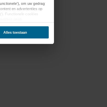
Functionele’), om uw gedrag
content en advertenties op
’). Functionele cookies
erwerken geen
d. Niet-functionele cookies
 voor wij deze cookies
Alles toestaan
 media-, advertentie- en
den aan hen is verstrekt of
estigd zijn in onveilige
t deze gegevensoverdracht
 dat in de EU/EER.
elde informatie, wie elke
okie op uw apparatuur wordt
dat aangeven in de
 bepalen voor welke
a cookies op onze websites.
raan de website te klikken.