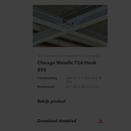
T24, Standaard ophangsystemen, Ophangsystemen, Ophangsystemen
Chicago Metallic T24 Hook
850
Kantafwerking
A24, D, X, Z, E24, E24, M,
E24
Brandreactie
A1 / A2-s1,d0 (Color-all)
Bekijk product
Download datablad