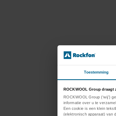
Toestemming
ROCKWOOL Group draagt z
ROCKWOOL Group (‘wij’) gebr
informatie over u te verzamel
Een cookie is een klein teks
(elektronisch apparaat) van 