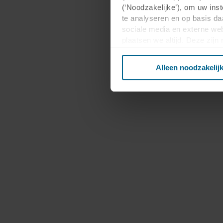
(‘Noodzakelijke’), om uw ins
te analyseren en op basis da
sociale media en externe web
plaatsen we altijd. Deze zij
persoonsgegevens anders dan
verwerken persoonsgegevens 
Alleen noodzakelij
plaatsen. Informatie over uw
analysepartners. Zij kunnen 
die zij hebben verzameld op 
derde landen, waaronder de 
plaatsvindt, ondanks dat het 
Hieronder vindt u meer infor
cookie plaatst, links naar he
opgeslagen. Indien u niet wi
cookiemelding die u te zien k
doeleinden cookies mogen wo
U kunt uw toestemming op elk