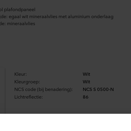
ol plafondpaneel
ijde: egaal wit mineraalvlies met aluminium onderlaag
de: mineraalvlies
Kleur:
Wit
Kleurgroep:
Wit
NCS code (bij benadering):
NCS S 0500-N
Lichtreflectie:
86