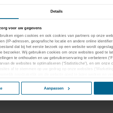
Details
org voor uw gegevens
uiken eigen cookies en ook cookies van partners op onze webs
en (IP-adressen, geografische locatie en andere online identifier
tbestand dat bij het eerste bezoek op een website wordt opgesla
de bezoeker. Wij gebruiken cookies om onze websites goed te la
nbevolen
tellingen te onthouden en uw gebruikerservaring te verbeteren (‘
arvan de websites te optimaliseren (‘Statistische’), en om onze 
sites af te stemmen op uw gedrag op onze websites (‘Marketing
epassingsgebieden
n namelijk noodzakelijk om de website goed te laten werken en v
 voor het doel waarvoor deze persoonsgegevens worden ingevul
buiten uw zichtsveld. Daarom vragen wij altijd uw toestemming
ke
Aanpassen
 gebruik van onze websites kan worden verstrekt aan onze social
deze gegevens combineren met andere informatie die in het verle
basis van uw gebruik van hun diensten. Deze partners kunnen gev
Verenigde Staten. Door cookies te accepteren, erkent u ook da