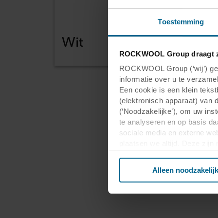
Toestemming
Wit
ROCKWOOL Group draagt z
ROCKWOOL Group (‘wij’) gebr
informatie over u te verzamel
Een cookie is een klein teks
(elektronisch apparaat) van 
Aa
(‘Noodzakelijke’), om uw ins
te analyseren en op basis da
sociale media en externe web
to
plaatsen we altijd. Deze zij
persoonsgegevens anders dan
verwerken persoonsgegevens 
Alleen noodzakelij
plaatsen. Informatie over uw
analysepartners. Zij kunnen 
die zij hebben verzameld op 
derde landen, waaronder de 