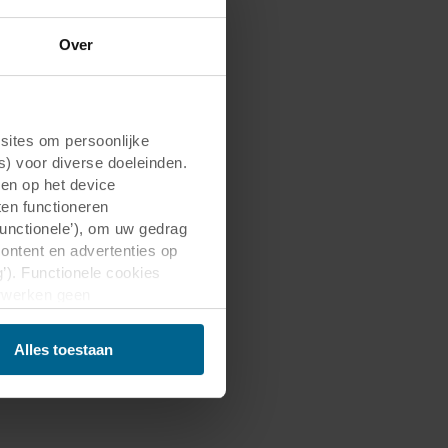
Over
ites om persoonlijke
s) voor diverse doeleinden.
gen op het device
ten functioneren
Functionele’), om uw gedrag
content en advertenties op
’). Functionele cookies
erwerken geen
d. Niet-functionele cookies
 voor wij deze cookies
Alles toestaan
 media-, advertentie- en
den aan hen is verstrekt of
estigd zijn in onveilige
t deze gegevensoverdracht