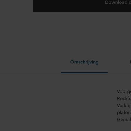
Download d
Omschrijving
Voorge
Rockfo
Verkri
plafon
Gemakk