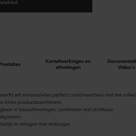
atablad
Kantafwerkingen en
Documentati
Prestaties
afmetingen
Video's
verfd wit mineraalvlies perfect combineerbaar met het volle
n Krios productassortiment.
jgbaar in basisafmetingen, combineer met zichtbaar
dsysteem.
elijk te reinigen met stofzuiger.