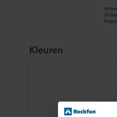
Rotsw
Zichtz
Rugzij
Kleuren