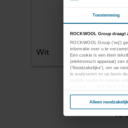
Toestemming
ROCKWOOL Group draagt z
ROCKWOOL Group (‘wij’) gebr
Wit
informatie over u te verzamel
Een cookie is een klein teks
(elektronisch apparaat) van 
(‘Noodzakelijke’), om uw ins
te analyseren en op basis da
sociale media en externe web
plaatsen we altijd. Deze zij
Aa
persoonsgegevens anders dan
verwerken persoonsgegevens 
Alleen noodzakelij
plaatsen. Informatie over uw
to
analysepartners. Zij kunnen 
die zij hebben verzameld op 
derde landen, waaronder de 