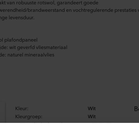
t van robuuste rotswol, garandeert goede
erendheid/brandweerstand en vochtregulerende prestaties 
nge levensduur.
ol plafondpaneel
ijde: wit geverfd vliesmateriaal
de: naturel mineraalvlies
B
Kleur:
Wit
Kleurgroep:
Wit
NCS code (bij benadering):
NCS S 0500-N
Aa
Lichtreflectie:
82