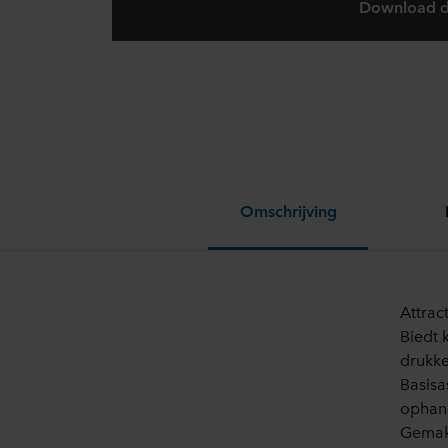
Download d
Omschrijving
Attrac
Biedt 
drukk
Basisa
ophan
Gemakk