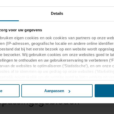
Ka
Se
Details
org voor uw gegevens
uiken eigen cookies en ook cookies van partners op onze webs
en (IP-adressen, geografische locatie en andere online identifier
tbestand dat bij het eerste bezoek op een website wordt opgesla
de bezoeker. Wij gebruiken cookies om onze websites goed te la
tellingen te onthouden en uw gebruikerservaring te verbeteren (‘
arvan de websites te optimaliseren (‘Statistische’), en om onze 
sites af te stemmen op uw gedrag op onze websites (‘Marketing
n namelijk noodzakelijk om de website goed te laten werken en v
nbevolen
 voor het doel waarvoor deze persoonsgegevens worden ingevul
buiten uw zichtsveld. Daarom vragen wij altijd uw toestemming
ke
Aanpassen
 gebruik van onze websites kan worden verstrekt aan onze social
epassingsgebieden
deze gegevens combineren met andere informatie die in het verle
basis van uw gebruik van hun diensten. Deze partners kunnen gev
Verenigde Staten. Door cookies te accepteren, erkent u ook da