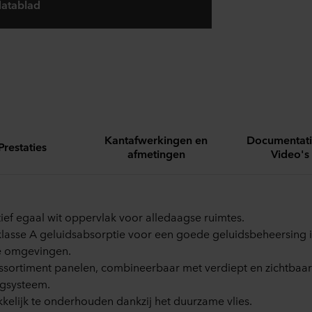
atablad
Kantafwerkingen en
Documentati
Prestaties
afmetingen
Video's
tief egaal wit oppervlak voor alledaagse ruimtes.
klasse A geluidsabsorptie voor een goede geluidsbeheersing 
e omgevingen.
ssortiment panelen, combineerbaar met verdiept en zichtbaar
gsysteem.
elijk te onderhouden dankzij het duurzame vlies.