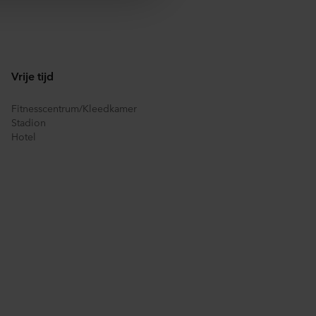
 dat in de EU/EER.
elde informatie, wie elke
okie op uw apparatuur wordt
dat aangeven in de
Vrije tijd
 bepalen voor welke
a cookies op onze websites.
Fitnesscentrum/Kleedkamer
Stadion
raan de website te klikken.
Hotel
rking van persoonsgegevens
ingsverantwoordelijke is