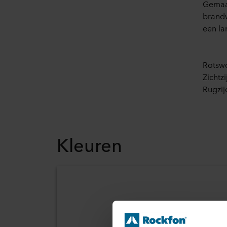
Gemaak
brandw
een la
Rotsw
Zichtz
Rugzij
Kleuren