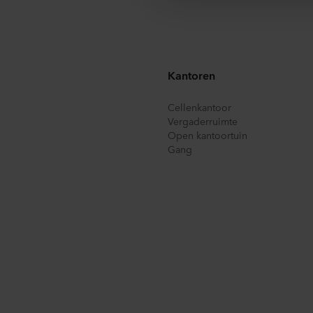
plaatsvindt, ondanks dat het 
Hieronder vindt u meer infor
cookie plaatst, links naar he
opgeslagen. Indien u niet wi
Kantoren
cookiemelding die u te zien k
doeleinden cookies mogen wo
Cellenkantoor
Vergaderruimte
U kunt uw toestemming op elk
Open kantoortuin
Gang
Over ons gebruik van cookie
in onze
Privacy statements
voor uw persoonsgegevens.