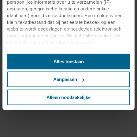
persoonlijke informatie over u te verzamelen (IP-
adressen, geografische locatie en andere online
identifiers) voor diverse doeleinden. Een cookie is een
klein tekstbestand dat bij het eerste bezoek op een
website wordt opgeslagen op het device (elektronisch
apparaat) van de bezoeker. Wij gebruiken cookies om
onze websites goed te laten functioneren
(‘Noodzakelijke’), om uw instellingen te onthouden en uw
gebruikerservaring te verbeteren (‘Functionele’), om uw
Alles toestaan
gedrag te analyseren en op basis daarvan de websites te
optimaliseren (‘Statistische’), en om onze content en
advertenties op sociale media en externe websites af te
Aanpassen
stemmen op uw gedrag op onze websites (‘Marketing’).
Functionele cookies plaatsen we altijd. Deze zijn namelijk
noodzakelijk om de website goed te laten werken en
Alleen noodzakelijke
verwerken geen persoonsgegevens anders dan voor het
doel waarvoor deze persoonsgegevens worden ingevuld.
Niet-functionele cookies verwerken persoonsgegevens
buiten uw zichtsveld. Daarom vragen wij altijd uw
toestemming voor wij deze cookies plaatsen. Informatie
over uw gebruik van onze websites kan worden verstrekt