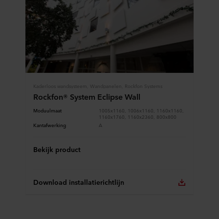
Kaderloos wandsysteem, Wandpanelen, Rockfon Systems
Rockfon® System Eclipse Wall
Moduulmaat
1005x1160, 1006x1160, 1160x1160,
1160x1760, 1160x2360, 800x800
Kantafwerking
A
Bekijk product
Download installatierichtlijn