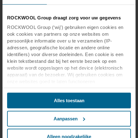
ROCKWOOL Group draagt zorg voor uw gegevens
ROCKWOOL Group (‘wij’) gebruiken eigen cookies en
ook cookies van partners op onze websites om
persoonlijke informatie over u te verzamelen (IP-
adressen, geografische locatie en andere online
identifiers) voor diverse doeleinden. Een cookie is een
Trends
19 dec 2019
klein tekstbestand dat bij het eerste bezoek op een
De oplossing voor een eenvoudige
website wordt opgeslagen op het device (elektronisch
apparaat) van de bezoeker. Wij gebruiken cookies om
installatie
onze websites goed te laten functioneren
Wil je veel voorkomende obstakels tijdens de
(‘Noodzakelijke’), om uw instellingen te onthouden en uw
installatie van plafondpanelen overwinnen?
gebruikerservaring te verbeteren (‘Functionele’), om uw
Neem een kijkje in de Solution Box van Rockfon
Alles toestaan
gedrag te analyseren en op basis daarvan de websites te
om tijd te besparen en je efficiëntie te verhogen
optimaliseren (‘Statistische’), en om onze content en
advertenties op sociale media en externe websites af te
Aanpassen
stemmen op uw gedrag op onze websites (‘Marketing’).
Meer info
Functionele cookies plaatsen we altijd. Deze zijn namelijk
noodzakelijk om de website goed te laten werken en
Alleen noodzakelijke