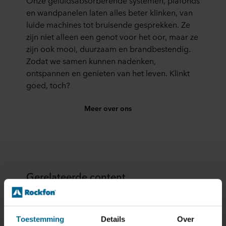
en wandpanelen laten alles beter klinken, van
luide machines tot bruisende gesprekken. Ze
zijn niet alleen een genot voor het oor, maar ze
zijn ook mooi, duurzaam en brandbestendig.
Zodat we samen kunnen nadenken,
ontspannen en genieten van het leven. Klinkt
goed, toch?
Meer over ons
Gerelateerde content
Toestemming
Details
Over