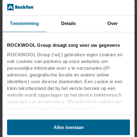
Toestemming
Details
Over
Wij helpen je graag
ROCKWOOL Group draagt zorg voor uw gegevens
Op zoek naar een installatiehandleiding van
één van onze plafondsystemen? Op zoek naar
ROCKWOOL Group (‘wij’) gebruiken eigen cookies en
datasheet? Of wil je direct met ons in contact
ook cookies van partners op onze websites om
persoonlijke informatie over u te verzamelen (IP-
komen? Dan ben je hier op de juiste plek.
adressen, geografische locatie en andere online
identifiers) voor diverse doeleinden. Een cookie is een
Sounds Beautiful
klein tekstbestand dat bij het eerste bezoek op een
website wordt opgeslagen op het device (elektronisch
Meer info
apparaat) van de bezoeker. Wij gebruiken cookies om
onze websites goed te laten functioneren
(‘Noodzakelijke’), om uw instellingen te onthouden en uw
gebruikerservaring te verbeteren (‘Functionele’), om uw
Alles toestaan
gedrag te analyseren en op basis daarvan de websites te
optimaliseren (‘Statistische’), en om onze content en