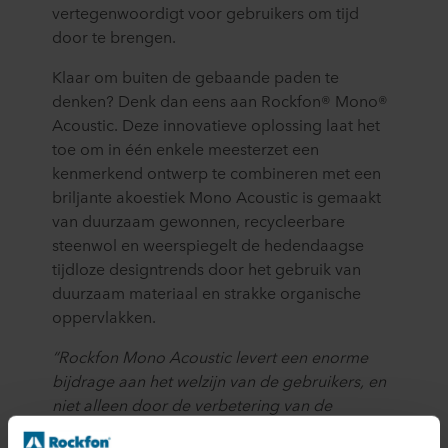
vertegenwoordigt voor gebruikers om tijd
door te brengen.
Klaar om buiten de gebaande paden te
denken? Denk dan eens aan Rockfon® Mono®
Acoustic. Deze innovatieve oplossing laat het
toe om in één enkele meesterzet een
kenmerkend ontwerp te combineren met een
briljante akoestiek Mono Acoustic is gemaakt
van duurzaam gewonnen, recycleerbare
steenwol en weerspiegelt de hedendaagse
tijdloze designtrends door het gebruik van
duurzaam materiaal en strakke organische
oppervlakken.
“Rockfon Mono Acoustic levert een enorme
bijdrage aan het welzijn van de gebruikers, en
niet alleen door de verbetering van de
ruimteakoestiek. Mono Acoustic biedt 87%