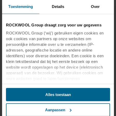
Toestemming
Details
Over
ROCKWOOL Group draagt zorg voor uw gegevens
ROCKWOOL Group (‘wij’) gebruiken eigen cookies en
ook cookies van partners op onze websites om
persoonlijke informatie over u te verzamelen (IP-
adressen, geografische locatie en andere online
identifiers) voor diverse doeleinden. Een cookie is een
klein tekstbestand dat bij het eerste bezoek op een
website wordt opgeslagen op het device (elektronisch
apparaat) van de bezoeker. Wij gebruiken cookies om
onze websites goed te laten functioneren
(‘Noodzakelijke’), om uw instellingen te onthouden en uw
gebruikerservaring te verbeteren (‘Functionele’), om uw
Alles toestaan
gedrag te analyseren en op basis daarvan de websites te
optimaliseren (‘Statistische’), en om onze content en
advertenties op sociale media en externe websites af te
Aanpassen
stemmen op uw gedrag op onze websites (‘Marketing’).