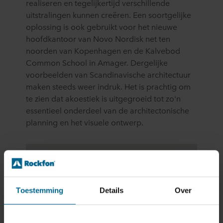
realiseren en tegelijkertijd verschillende
uitstralingen kunnen creëren. Een soortgelijke
oplossing is ook gebruikt voor het nieuwe
hoofdkantoor van Novo Nordisk net ten
noorden van Kopenhagen en de Kalvebod
Common School in Amager. Dergelijke
voorbeelden van Scandinavische architectuur
maken steeds weer indruk. Het is prachtig om
te zien dat akoestiek is uitgegroeid tot zo'n
essentieel onderdeel van de architectonische
planning en het visuele ontwerp.
Toestemming
Details
Over