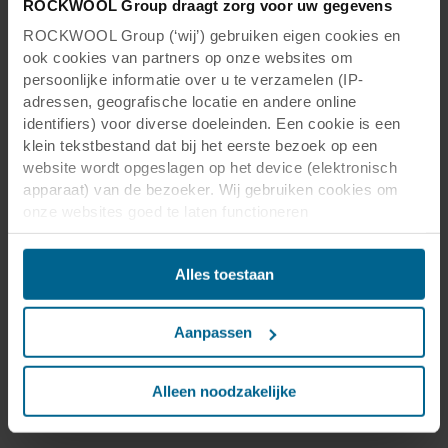
ROCKWOOL Group draagt zorg voor uw gegevens
ROCKWOOL Group (‘wij’) gebruiken eigen cookies en
ook cookies van partners op onze websites om
persoonlijke informatie over u te verzamelen (IP-
Centrale Bibliotheek Oodi Helsinki
adressen, geografische locatie en andere online
Töölönlahdenkatu 4
identifiers) voor diverse doeleinden. Een cookie is een
00100 Helsinki
klein tekstbestand dat bij het eerste bezoek op een
Finland
website wordt opgeslagen op het device (elektronisch
apparaat) van de bezoeker. Wij gebruiken cookies om
onze websites goed te laten functioneren
(‘Noodzakelijke’), om uw instellingen te onthouden en uw
gebruikerservaring te verbeteren (‘Functionele’), om uw
Alles toestaan
gedrag te analyseren en op basis daarvan de websites te
optimaliseren (‘Statistische’), en om onze content en
advertenties op sociale media en externe websites af te
Aanpassen
stemmen op uw gedrag op onze websites (‘Marketing’).
Centrale Bibliotheek Oodi
Functionele cookies plaatsen we altijd. Deze zijn namelijk
noodzakelijk om de website goed te laten werken en
Alleen noodzakelijke
Helsinki
verwerken geen persoonsgegevens anders dan voor het
doel waarvoor deze persoonsgegevens worden ingevuld.