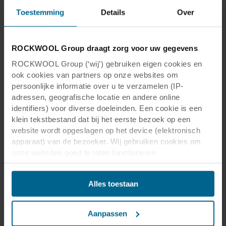
Toestemming
Details
Over
ROCKWOOL Group draagt zorg voor uw gegevens
ROCKWOOL Group (‘wij’) gebruiken eigen cookies en
ook cookies van partners op onze websites om
persoonlijke informatie over u te verzamelen (IP-
adressen, geografische locatie en andere online
identifiers) voor diverse doeleinden. Een cookie is een
klein tekstbestand dat bij het eerste bezoek op een
website wordt opgeslagen op het device (elektronisch
apparaat) van de bezoeker. Wij gebruiken cookies om
onze websites goed te laten functioneren
(‘Noodzakelijke’), om uw instellingen te onthouden en uw
gebruikerservaring te verbeteren (‘Functionele’), om uw
Alles toestaan
gedrag te analyseren en op basis daarvan de websites te
optimaliseren (‘Statistische’), en om onze content en
advertenties op sociale media en externe websites af te
Aanpassen
stemmen op uw gedrag op onze websites (‘Marketing’).