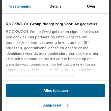
Toestemming
Details
Over
ROCKWOOL Group draagt zorg voor uw gegevens
ROCKWOOL Group (‘wij’) gebruiken eigen cookies en
ook cookies van partners op onze websites om
persoonlijke informatie over u te verzamelen (IP-
adressen, geografische locatie en andere online
identifiers) voor diverse doeleinden. Een cookie is een
klein tekstbestand dat bij het eerste bezoek op een
website wordt opgeslagen op het device (elektronisch
apparaat) van de bezoeker. Wij gebruiken cookies om
onze websites goed te laten functioneren
(‘Noodzakelijke’), om uw instellingen te onthouden en uw
gebruikerservaring te verbeteren (‘Functionele’), om uw
Alles toestaan
gedrag te analyseren en op basis daarvan de websites te
optimaliseren (‘Statistische’), en om onze content en
advertenties op sociale media en externe websites af te
Aanpassen
stemmen op uw gedrag op onze websites (‘Marketing’).