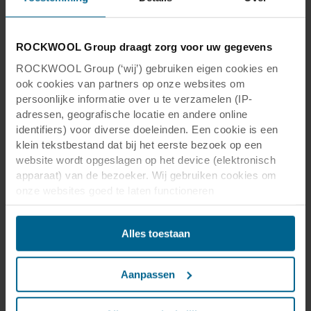
ROCKWOOL Group draagt zorg voor uw gegevens
ROCKWOOL Group (‘wij’) gebruiken eigen cookies en
ook cookies van partners op onze websites om
persoonlijke informatie over u te verzamelen (IP-
adressen, geografische locatie en andere online
identifiers) voor diverse doeleinden. Een cookie is een
klein tekstbestand dat bij het eerste bezoek op een
website wordt opgeslagen op het device (elektronisch
apparaat) van de bezoeker. Wij gebruiken cookies om
onze websites goed te laten functioneren
(‘Noodzakelijke’), om uw instellingen te onthouden en uw
gebruikerservaring te verbeteren (‘Functionele’), om uw
Alles toestaan
gedrag te analyseren en op basis daarvan de websites te
optimaliseren (‘Statistische’), en om onze content en
advertenties op sociale media en externe websites af te
Aanpassen
stemmen op uw gedrag op onze websites (‘Marketing’).
Functionele cookies plaatsen we altijd. Deze zijn namelijk