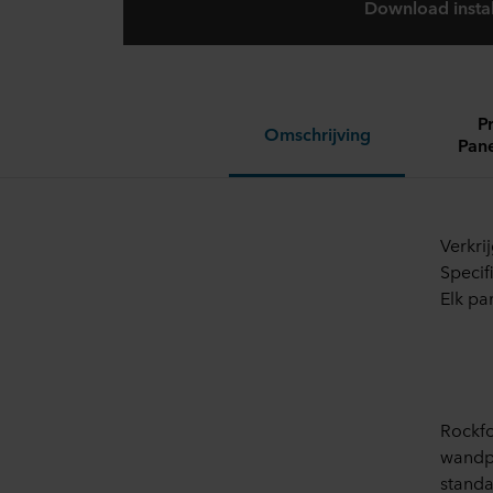
Download install
P
Omschrijving
Pane
Verkri
Specif
Elk pa
Rockfo
wandpa
standa