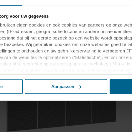
org voor uw gegevens
uiken eigen cookies en ook cookies van partners op onze webs
en (IP-adressen, geografische locatie en andere online identifier
tbestand dat bij het eerste bezoek op een website wordt opgesla
de bezoeker. Wij gebruiken cookies om onze websites goed te la
tellingen te onthouden en uw gebruikerservaring te verbeteren (‘
arvan de websites te optimaliseren (‘Statistische’), en om onze 
sites af te stemmen op uw gedrag op onze websites (‘Marketing
n namelijk noodzakelijk om de website goed te laten werken en v
 voor het doel waarvoor deze persoonsgegevens worden ingevul
buiten uw zichtsveld. Daarom vragen wij altijd uw toestemming
ke
Aanpassen
 gebruik van onze websites kan worden verstrekt aan onze social
deze gegevens combineren met andere informatie die in het verle
basis van uw gebruik van hun diensten. Deze partners kunnen gev
Verenigde Staten. Door cookies te accepteren, erkent u ook da
beschermingsniveau in het derde land mogelijk niet gelijk is aan
matie over de doeleinden, algemene beschrijvingen van de verzam