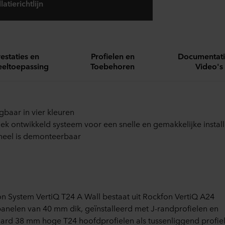
atierichtlijn
restaties en
Profielen en
Documentati
eltoepassing
Toebehoren
Video's
jgbaar in vier kleuren
iek ontwikkeld systeem voor een snelle en gemakkelijke install
neel is demonteerbaar
n System VertiQ T24 A Wall bestaat uit Rockfon VertiQ A24
nelen van 40 mm dik, geïnstalleerd met J-randprofielen en
ard 38 mm hoge T24 hoofdprofielen als tussenliggend profiel