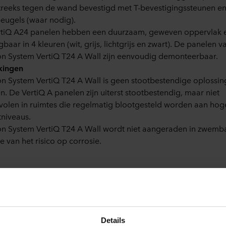
treeks tegen de wand bevestigd met T-bevestigingssteunen e
eugels (waar nodig).
tiQ A24 panelen hebben een duurzaam, geweven oppervlak e
gbaar in 4 kleuren (wit, grijs, lichtgrijs en zwart). De panelen v
n System VertiQ T24 A Wall zijn eenvoudig demonteerbaar.
kingen
n System VertiQ T24 A Wall is geen stootbestendige oplossin
. De VertiQ A panelen zijn uiterst stootbestendig, maar niet
olen in ruimtes die regelmatig blootgesteld worden aan hog
niveaus.
n System VertiQ T24 A Wall wordt niet aangeraden in zwem
e van het risico op corrosie.
Details