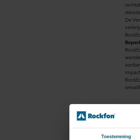
rechts
steunb
De Ver
verkrij
Rockfo
Beper
Rockfo
wanden
aanbev
impact
Rockfo
omwill
Toestemming