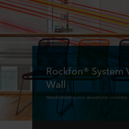
Rockfon® System 
Wall
Wandbekleding voor akoestische correcties