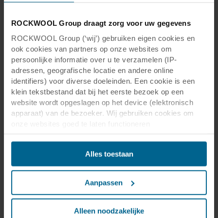
ROCKWOOL Group draagt zorg voor uw gegevens
ROCKWOOL Group (‘wij’) gebruiken eigen cookies en
ook cookies van partners op onze websites om
persoonlijke informatie over u te verzamelen (IP-
adressen, geografische locatie en andere online
identifiers) voor diverse doeleinden. Een cookie is een
klein tekstbestand dat bij het eerste bezoek op een
website wordt opgeslagen op het device (elektronisch
apparaat) van de bezoeker. Wij gebruiken cookies om
onze websites goed te laten functioneren
(‘Noodzakelijke’), om uw instellingen te onthouden en uw
gebruikerservaring te verbeteren (‘Functionele’), om uw
Alles toestaan
gedrag te analyseren en op basis daarvan de websites te
optimaliseren (‘Statistische’), en om onze content en
advertenties op sociale media en externe websites af te
Aanpassen
stemmen op uw gedrag op onze websites (‘Marketing’).
Functionele cookies plaatsen we altijd. Deze zijn namelijk
noodzakelijk om de website goed te laten werken en
Alleen noodzakelijke