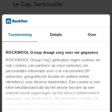
Le Cap, Sartrouville
Toestemming
Details
Over
Le Cap, Sartrouville
ROCKWOOL Group draagt zorg voor uw gegevens
Land:
Sartrouville, France
ROCKWOOL Group (‘wij’) gebruiken eigen cookies en
Architect:
Jean-Michel Ruols
ook cookies van partners op onze websites om
Fotograaf:
Jean-Michel Ruols
persoonlijke informatie over u te verzamelen (IP-
Producten:
Rockfon Krios®
adressen, geografische locatie en andere online
Kantafwerking:
A
identifiers) voor diverse doeleinden. Een cookie is een
Afmeting:
600 x 600
klein tekstbestand dat bij het eerste bezoek op een
website wordt opgeslagen op het device (elektronisch
apparaat) van de bezoeker. Wij gebruiken cookies om
onze websites goed te laten functioneren
(‘Noodzakelijke’), om uw instellingen te onthouden en uw