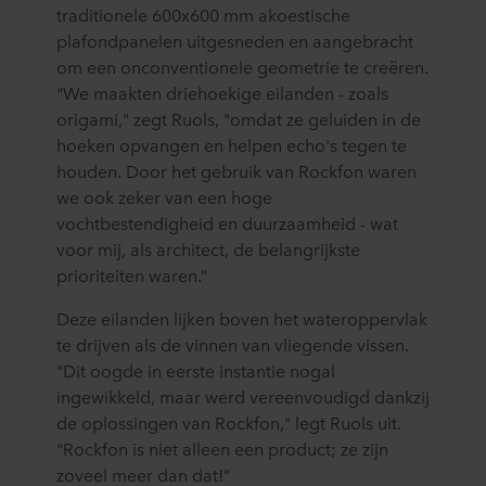
traditionele 600x600 mm akoestische
plafondpanelen uitgesneden en aangebracht
om een onconventionele geometrie te creëren.
"We maakten driehoekige eilanden - zoals
origami," zegt Ruols, "omdat ze geluiden in de
hoeken opvangen en helpen echo's tegen te
houden. Door het gebruik van Rockfon waren
we ook zeker van een hoge
vochtbestendigheid en duurzaamheid - wat
voor mij, als architect, de belangrijkste
prioriteiten waren.”
Deze eilanden lijken boven het wateroppervlak
te drijven als de vinnen van vliegende vissen.
"Dit oogde in eerste instantie nogal
ingewikkeld, maar werd vereenvoudigd dankzij
de oplossingen van Rockfon," legt Ruols uit.
"Rockfon is niet alleen een product; ze zijn
zoveel meer dan dat!”